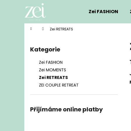
K
Přejít
na
o
Zei FASHION
obsah
Zpět
Zpět
š
do
do
í
Domů
Zei RETREATS
k
obchodu
obchodu
P
o
Kategorie
Přeskočit
s
kategorie
t
Zei FASHION
r
Zei MOMENTS
a
Zei RETREATS
n
ZEI COUPLE RETREAT
n
í
p
Přijímáme online platby
a
n
e