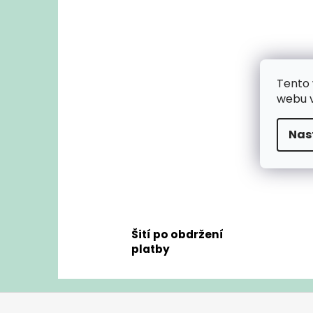
l
Tento 
webu v
Nas
Šití po obdržení
platby
Z