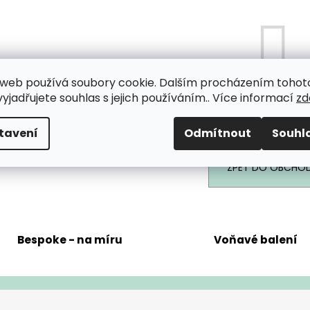
web používá soubory cookie. Dalším procházením tohot
yjadřujete souhlas s jejich používáním.. Více informací
zd
Můžete se ale podívat na o
tavení
Odmítnout
Souhl
ZPĚT DO OBCHO
Bespoke - na míru
Voňavé balení