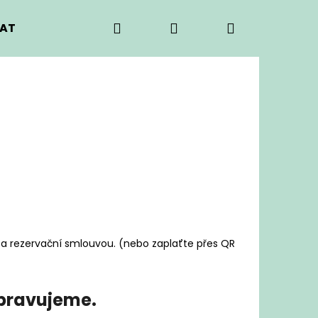
Hledat
Přihlášení
Nákupní
EAT
košík
i a rezervační smlouvou. (nebo zaplaťte přes QR
ipravujeme.