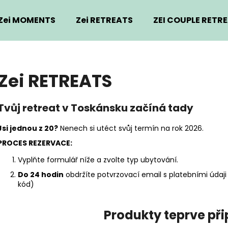
Zei MOMENTS
Zei RETREATS
ZEI COUPLE RETR
Co potřebujete najít?
Zei RETREATS
HLEDAT
Tvůj retreat v Toskánsku začíná tady
Jsi jednou z 20?
Nenech si utéct svůj termín na rok 2026.
PROCES REZERVACE:
Vyplňte formulář níže a zvolte typ ubytování.
Do 24 hodin
obdržíte potvrzovací email s platebními údaj
kód)
Produkty teprve př