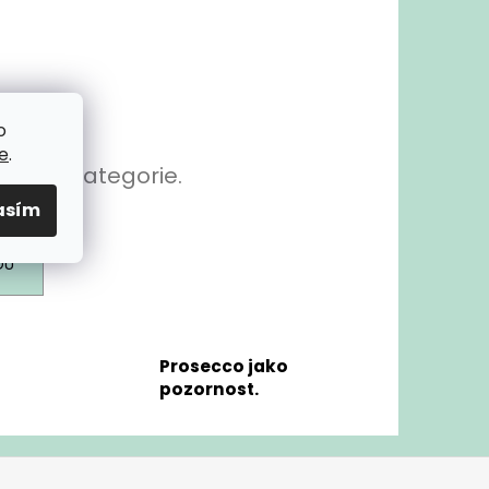
o
e
.
statní kategorie.
asím
DU
Prosecco jako
pozornost.